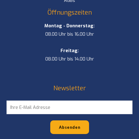
AGBs
Öffnungszeiten
Montag - Donnerstag:
08.00 Uhr bis 16.00 Uhr
Freitag:
08.00 Uhr bis 14.00 Uhr
Newsletter
E
m
a
Absenden
i
l