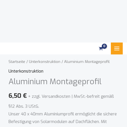
Zum
Aluminium
Mai
Inhalt
Montageprofil
Men
springen
Menge
Startseite
/
Unterkonstruktion
/ Aluminium Montageprofil
Unterkonstruktion
Aluminium Montageprofil
6,50
€
+ zzgl. Versandkosten | MwSt.-befreit gemäß
§12 Abs. 3 UStG.
Unser 40 x 40mm Aluminiumprofil ermöglicht die sichere
Befestigung von Solarmodulen auf Dachflächen. Mit