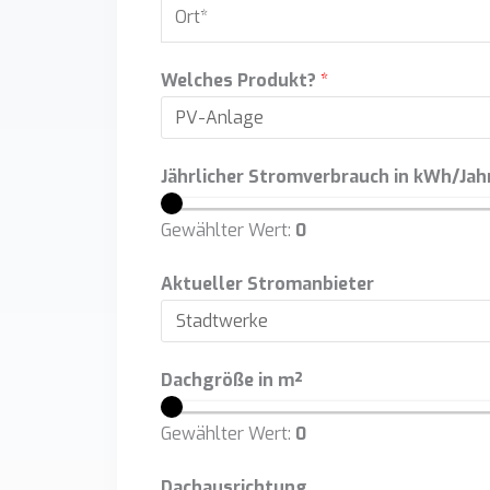
O
n
e
t
r
u
&
l
t
m
Welches Produkt?
*
H
e
*
m
a
i
e
u
t
r
s
Jährlicher Stromverbrauch in kWh/Jah
z
*
n
a
Gewählter Wert:
0
u
h
m
l
Aktueller Stromanbieter
m
*
e
r
Dachgröße in m²
*
Gewählter Wert:
0
Dachausrichtung