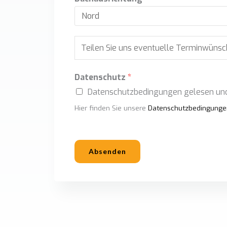
B
e
t
Datenschutz
*
r
Datenschutzbedingungen gelesen und
e
Hier finden Sie unsere
Datenschutzbedingunge
f
f
Absenden